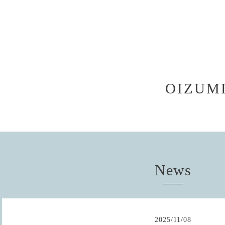
OIZUMI
News
2025
/
11
/
08